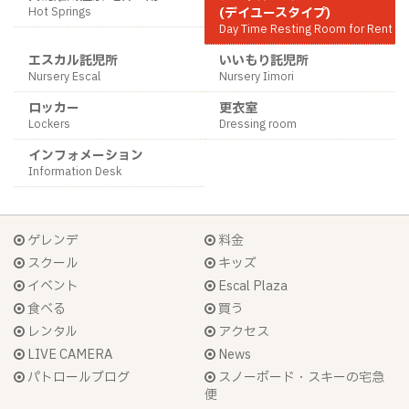
Hot Springs
(デイユースタイプ)
Day Time Resting Room for Rent
エスカル託児所
いいもり託児所
Nursery Escal
Nursery Iimori
ロッカー
更衣室
Lockers
Dressing room
インフォメーション
Information Desk
ゲレンデ
料金
スクール
キッズ
イベント
Escal Plaza
食べる
買う
レンタル
アクセス
LIVE CAMERA
News
パトロールブログ
スノーボード・スキーの宅急
便