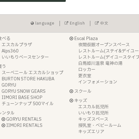
language
English
中文
食べる
Escal Plaza
エスカルプラザ
夜間仮眠オープンスペース
Alps360
レストルーム(ステイ&デイユー
いいもりベースセンター
レストルーム(デイユースタイプ
白馬姫川温泉 竜神の湯
買う
ロッカー
スーベニール エスカルショップ
更衣室
BURTON STORE HAKUBA
インフォメーション
GORYU
GORYU SNOW GEARS
スクール
IIMORI BASE SHOP
キッズ
チューンナップ 500マイル
エスカル託児所
レンタル
いいもり託児所
GORYU RENTALS
キッズスペース
IIMORI RENTALS
授乳室・ベビールーム
キッズエリア