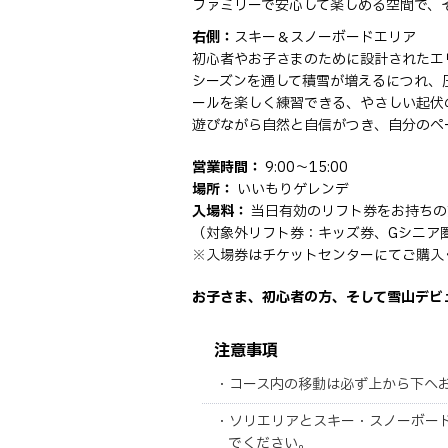
ファミリーで安心して楽しめる空間で、
右側：
スキー＆スノーボードエリア
初心者やお子さまのために設計されたエ
シーズンを通して積雪が増えるにつれ、
ールを楽しく練習できる、やさしい起伏
遊びながら自然と自信がつき、自分のペ
営業時間：
9:00～15:00
場所：
いいもりゲレンデ
入場料：
当日有効のリフト券をお持ちの方は
（対象外リフト券：キッズ券、Gシニア圏、
※入場券はチケットセンターにてご購入
お子さま、初心者の方、そして雪山デビ
注意事項
・コース内の移動は必ず上から下へ
・ソリエリアとスキー・スノーボー
でください。