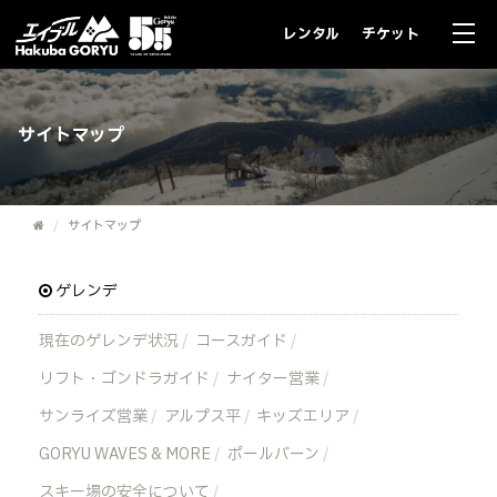
レンタル
チケット
サイトマップ
サイトマップ
ゲレンデ
現在のゲレンデ状況
コースガイド
リフト・ゴンドラガイド
ナイター営業
サンライズ営業
アルプス平
キッズエリア
GORYU WAVES & MORE
ポールバーン
スキー場の安全について